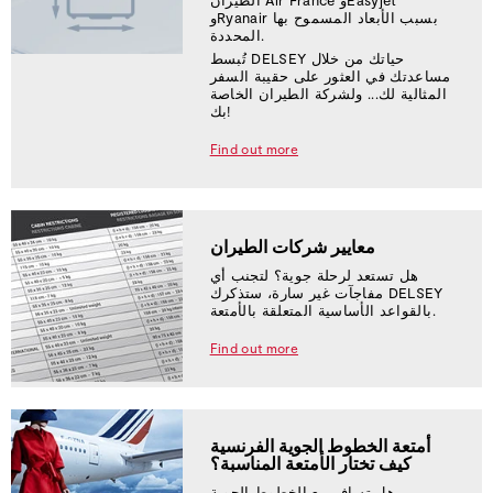
الطيران Air France وEasyjet
وRyanair بسبب الأبعاد المسموح بها
المحددة.
تُبسط DELSEY حياتك من خلال
مساعدتك في العثور على حقيبة السفر
المثالية لك... ولشركة الطيران الخاصة
بك!
Find out more
معايير شركات الطيران
هل تستعد لرحلة جوية؟ لتجنب أي
مفاجآت غير سارة، ستذكرك DELSEY
بالقواعد الأساسية المتعلقة بالأمتعة.
Find out more
أمتعة الخطوط الجوية الفرنسية
كيف تختار الأمتعة المناسبة؟
هل تسافر مع الخطوط الجوية